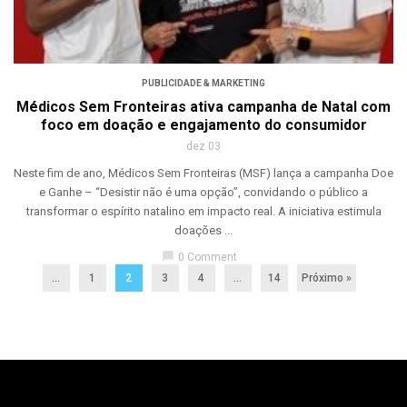
PUBLICIDADE & MARKETING
Médicos Sem Fronteiras ativa campanha de Natal com
foco em doação e engajamento do consumidor
dez 03
Neste fim de ano, Médicos Sem Fronteiras (MSF) lança a campanha Doe
e Ganhe – “Desistir não é uma opção”, convidando o público a
transformar o espírito natalino em impacto real. A iniciativa estimula
doações ...
chat_bubble
0 Comment
...
1
2
3
4
…
14
Próximo »