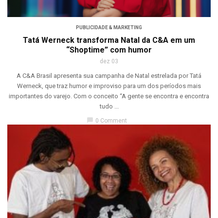
PUBLICIDADE & MARKETING
Tatá Werneck transforma Natal da C&A em um
“Shoptime” com humor
dez 03
A C&A Brasil apresenta sua campanha de Natal estrelada por Tatá
Werneck, que traz humor e improviso para um dos períodos mais
importantes do varejo. Com o conceito “A gente se encontra e encontra
tudo ...
chat_bubble
0 Comment