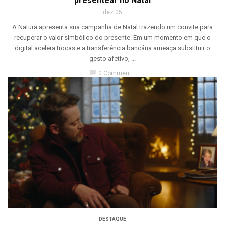
presentear no Natal
dez 05
A Natura apresenta sua campanha de Natal trazendo um convite para
recuperar o valor simbólico do presente. Em um momento em que o
digital acelera trocas e a transferência bancária ameaça substituir o
gesto afetivo, ...
chat_bubble
0 Comment
DESTAQUE