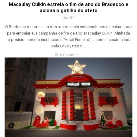
Macaulay Culkin estrela o fim de ano do Bradesco e
aciona o gatilho do afeto
dez 04
O Bradesco recorre a um dos rostos mais emblemáticos da cultura pop
para embalar sua campanha de fim de ano: Macaulay Culkin. Alinhada
ao posicionamento institucional “Você Primeiro”, a comunicação criada
pela Lovely traz o ...
chat_bubble
0 Comment