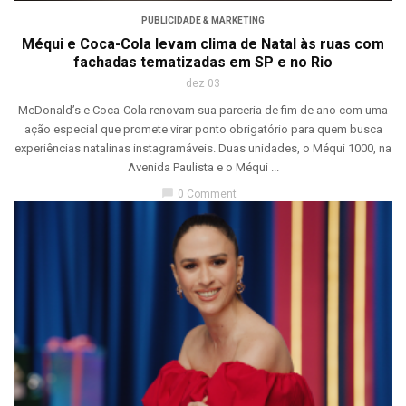
PUBLICIDADE & MARKETING
Méqui e Coca-Cola levam clima de Natal às ruas com
fachadas tematizadas em SP e no Rio
dez 03
McDonald’s e Coca-Cola renovam sua parceria de fim de ano com uma
ação especial que promete virar ponto obrigatório para quem busca
experiências natalinas instagramáveis. Duas unidades, o Méqui 1000, na
Avenida Paulista e o Méqui ...
chat_bubble
0 Comment