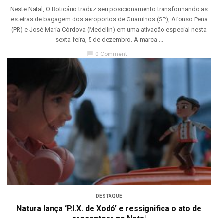
Neste Natal, O Boticário traduz seu posicionamento transformando as
esteiras de bagagem dos aeroportos de Guarulhos (SP), Afonso Pena
(PR) e José María Córdova (Medellín) em uma ativação especial nesta
sexta-feira, 5 de dezembro. A marca ...
chat_bubble
0 Comment
DESTAQUE
Natura lança ‘P.I.X. de Xodó’ e ressignifica o ato de