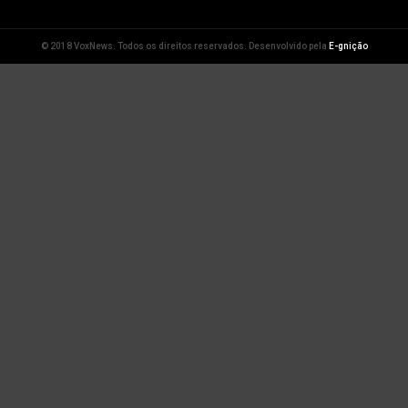
© 2018 VoxNews. Todos os direitos reservados. Desenvolvido pela
E-gnição