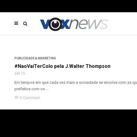
PUBLICIDADE & MARKETING
#NaoVaiTerColo pela J.Walter Thompson
set 15
Em tempos em que cada vez mais a sociedade se envolve com as ques
prefeitos com os ...
chat_bubble
0 Comment