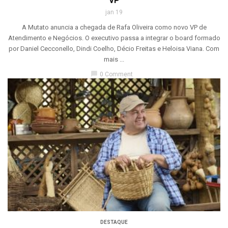
VP
jan 19
A Mutato anuncia a chegada de Rafa Oliveira como novo VP de
Atendimento e Negócios. O executivo passa a integrar o board formado
por Daniel Cecconello, Dindi Coelho, Décio Freitas e Heloisa Viana. Com
mais ...
chat_bubble
0 Comment
DESTAQUE