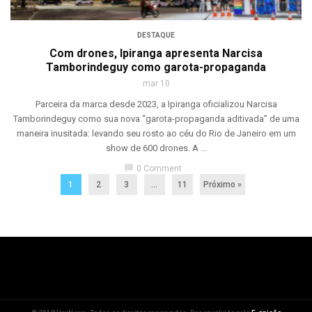
DESTAQUE
Com drones, Ipiranga apresenta Narcisa
Tamborindeguy como garota-propaganda
mar 10
Parceira da marca desde 2023, a Ipiranga oficializou Narcisa
Tamborindeguy como sua nova “garota-propaganda aditivada” de uma
maneira inusitada: levando seu rosto ao céu do Rio de Janeiro em um
show de 600 drones. A ...
chat_bubble
0 Comment
1
2
3
…
11
Próximo »