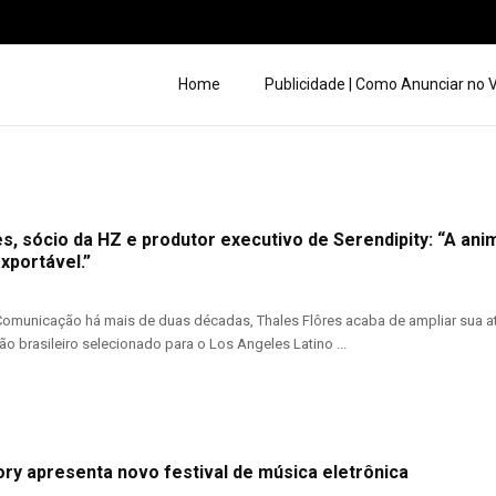
Home
Publicidade | Como Anunciar no
s, sócio da HZ e produtor executivo de Serendipity: “A an
exportável.”
Comunicação há mais de duas décadas, Thales Flôres acaba de ampliar sua at
o brasileiro selecionado para o Los Angeles Latino ...
ry apresenta novo festival de música eletrônica