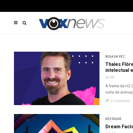
BOLA DA VEZ
Thales Flôre
intelectual 
jul 06
À frente da HZ 
curta de animaçã
chat_bubble
0 Comment
DESTAQUE
Dream Facto