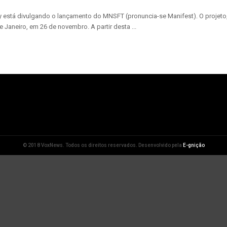
 está divulgando o lançamento do MNSFT (pronuncia-se Manifest). O projeto, 
 Janeiro, em 26 de novembro. A partir desta ...
© 2018 VoxNews. Todos os direitos reservados. Desenvolvido pela
E-gnição