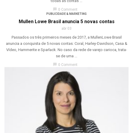
todas as contas ...
chat_bubble
0 Comment
PUBLICIDADE & MARKETING
Mullen Lowe Brasil anuncia 5 novas contas
abr 03
Passados os três primeiros meses de 2017, a MullenLowe Brasil
anuncia a conquista de 5 novas contas: Coral, Harley-Davidson, Casa &
Vídeo, Hammerite e Sparlack. No caso da rede de varejo carioca, trata-
se de uma ...
chat_bubble
0 Comment