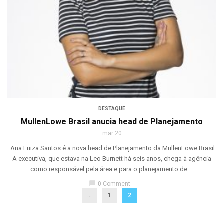
DESTAQUE
MullenLowe Brasil anucia head de Planejamento
mar 20
Ana Luiza Santos é a nova head de Planejamento da MullenLowe Brasil.
A executiva, que estava na Leo Burnett há seis anos, chega à agência
como responsável pela área e para o planejamento de ...
chat_bubble
0 Comment
...
1
2