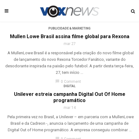
PUBLICIDADE & MARKETING
Mullen Lowe Brasil assina filme global para Rexona
mar 27
A MullenLowe Brasil é a responsável pela criação do novo filme global
de lançamento do novo Rexona Torcedor Fanático, variante do
desodorante inspirada na paixão pelo futebol. A partir desta terça-feira,
27, tem início ...
chat_bubble
0 Comment
DIGITAL
Unilever estreia campanha Digital Out Of Home
programático
mar 14
Pela primeira vez no Brasil, a Unilever – em parceria com a MullenLowe
Brasil e da Cadreon -, anuncia o lançamento de uma campanha de
Digital Out of Home programático. A empresa conseguiu combinar ...
chat_bubble