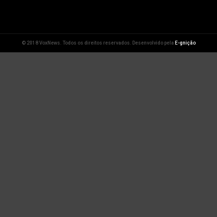
© 2018 VoxNews. Todos os direitos reservados. Desenvolvido pela
E-gnição