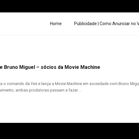
Home
Publicidade | Como Anunciar no
 e Bruno Miguel – sócios da Movie Machine
xa o comando da Yes e lança a Movie Machine em sociedade com Bruno Migue
vimento, ambas produtoras passam a fazer ...