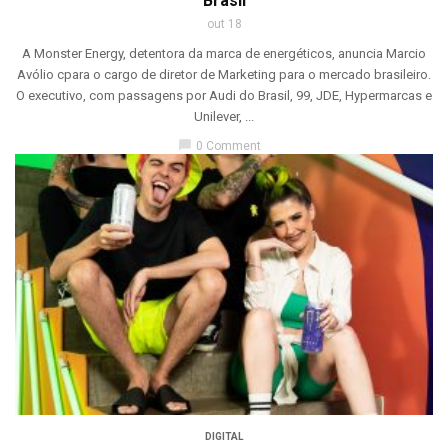
Brasil
out 18
A Monster Energy, detentora da marca de energéticos, anuncia Marcio
Avólio cpara o cargo de diretor de Marketing para o mercado brasileiro.
O executivo, com passagens por Audi do Brasil, 99, JDE, Hypermarcas e
Unilever, ...
chat_bubble
0 Comment
DIGITAL