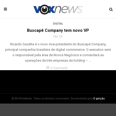
DIGITAL
Buscapé Company tem novo VP
fev 23
Ricardo Gazetta é o novo vice-presidente do Buscapé Company,
principal companhia brasileira de digital commmerce. O executivo será
o responsável pela área de Novos Negócios e comandará as
operações de três empresas da holding – ...
chat_bubble
0 Comment
© 2018 VoxNews. Todos os direitos reservados. Desenvolvido pela
E-gnição