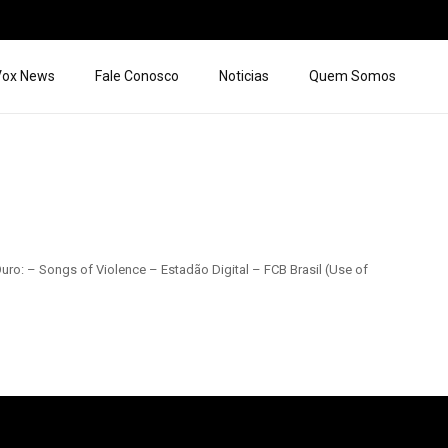
 Vox News
Fale Conosco
Noticias
Quem Somos
ro: – Songs of Violence – Estadão Digital – FCB Brasil (Use of