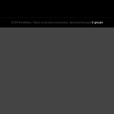
© 2018 VoxNews. Todos os direitos reservados. Desenvolvido pela
E-gnição