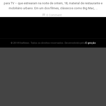
para TV – que estrearam na noite de ontem, 18, material de restaurante e
mobiliário urbano. Em um dos filmes, clássicos como Big Mac, ...
chat_bubble
0 Comment
© 2018 VoxNews. Todos os direitos reservados. Desenvolvido pela
E-gnição