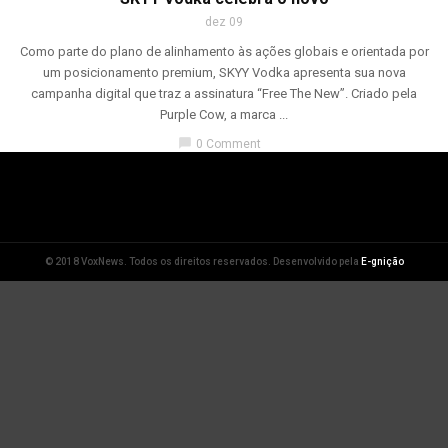
dez 09
Como parte do plano de alinhamento às ações globais e orientada por
um posicionamento premium, SKYY Vodka apresenta sua nova
campanha digital que traz a assinatura “Free The New”. Criado pela
Purple Cow, a marca ...
chat_bubble
0 Comment
© 2018 VoxNews. Todos os direitos reservados. Desenvolvido pela
E-gnição