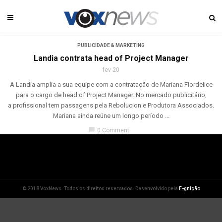
PUBLICIDADE & MARKETING
Landia contrata head of Project Manager
fev 20
A Landia amplia a sua equipe com a contratação de Mariana Fiordelice
para o cargo de head of Project Manager. No mercado publicitário,
a profissional tem passagens pela Rebolucion e Produtora Associados.
Mariana ainda reúne um longo período ...
chat_bubble
0 Comment
© 2018 VoxNews. Todos os direitos reservados. Desenvolvido pela
E-gnição