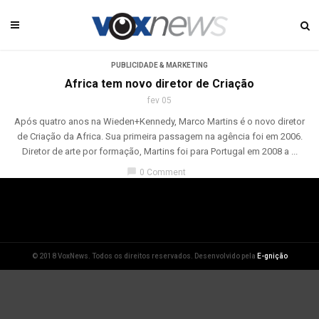
PUBLICIDADE & MARKETING
Africa tem novo diretor de Criação
fev 05
Após quatro anos na Wieden+Kennedy, Marco Martins é o novo diretor
de Criação da Africa. Sua primeira passagem na agência foi em 2006.
Diretor de arte por formação, Martins foi para Portugal em 2008 a ...
chat_bubble
0 Comment
© 2018 VoxNews. Todos os direitos reservados. Desenvolvido pela
E-gnição