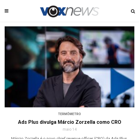
TERMÔMETRO
Ads Plus divulga Márcio Zorzella como CRO
maio 14
Márcio Zorzella é o novo chief revenue officer (CRO) da Ads Plus,