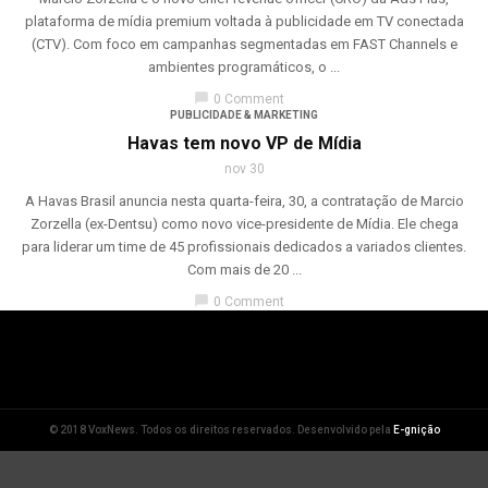
plataforma de mídia premium voltada à publicidade em TV conectada
(CTV). Com foco em campanhas segmentadas em FAST Channels e
ambientes programáticos, o ...
chat_bubble
0 Comment
PUBLICIDADE & MARKETING
Havas tem novo VP de Mídia
nov 30
A Havas Brasil anuncia nesta quarta-feira, 30, a contratação de Marcio
Zorzella (ex-Dentsu) como novo vice-presidente de Mídia. Ele chega
para liderar um time de 45 profissionais dedicados a variados clientes.
Com mais de 20 ...
chat_bubble
0 Comment
© 2018 VoxNews. Todos os direitos reservados. Desenvolvido pela
E-gnição