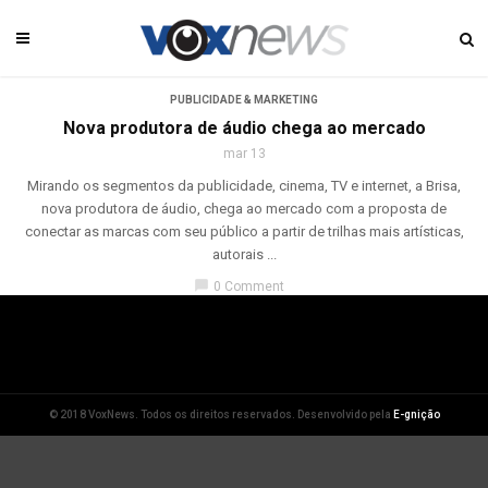
PUBLICIDADE & MARKETING
Nova produtora de áudio chega ao mercado
mar 13
Mirando os segmentos da publicidade, cinema, TV e internet, a Brisa,
nova produtora de áudio, chega ao mercado com a proposta de
conectar as marcas com seu público a partir de trilhas mais artísticas,
autorais ...
chat_bubble
0 Comment
© 2018 VoxNews. Todos os direitos reservados. Desenvolvido pela
E-gnição