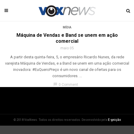
MÍDIA
Máquina de Vendas e Band se unem em ação
comercial
maio 05
A partir desta quinta-feira, 5, o empresário Ricardo Nunes, da rede
varejista Máquina de Vendas, e a Band se unem em uma ação comercial
inovadora: #EuQueroPreço é um novo canal de ofertas para os
consumidores. ...
chat_bubble
0 Comment
© 2018 VoxNews. Todos os direitos reservados. Desenvolvido pela
E-gnição