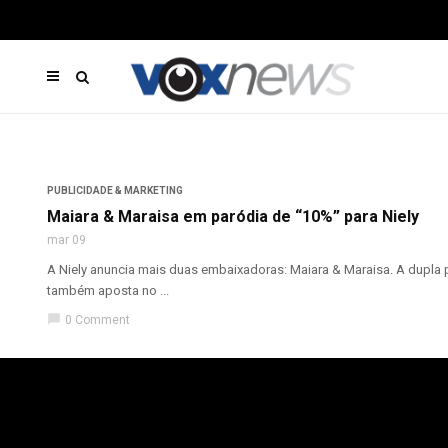
PUBLICIDADE & MARKETING
Maiara & Maraisa em paródia de “10%” para Niely
mar 09
A Niely anuncia mais duas embaixadoras: Maiara & Maraisa. A dupla
também aposta no ...
chat_bubble
0 Comment