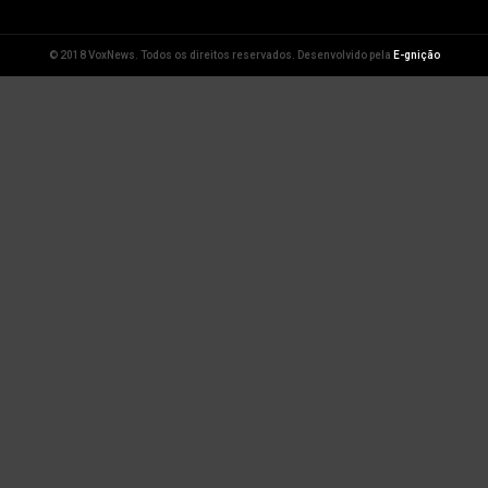
© 2018 VoxNews. Todos os direitos reservados. Desenvolvido pela
E-gnição