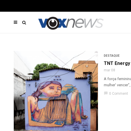
DESTAQUE
TNT Energy
mar 08
A força feminin
mulher’ vencer”, a
chat_bubble
0 Comment