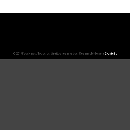
© 2018 VoxNews. Todos os direitos reservados. Desenvolvido pela
E-gnição