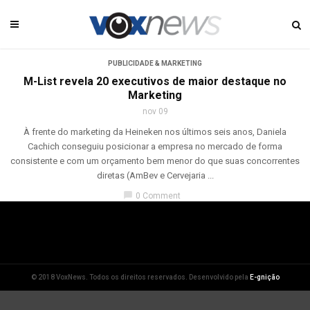
PUBLICIDADE & MARKETING
M-List revela 20 executivos de maior destaque no
Marketing
nov 09
À frente do marketing da Heineken nos últimos seis anos, Daniela
Cachich conseguiu posicionar a empresa no mercado de forma
consistente e com um orçamento bem menor do que suas concorrentes
diretas (AmBev e Cervejaria ...
chat_bubble
0 Comment
© 2018 VoxNews. Todos os direitos reservados. Desenvolvido pela
E-gnição