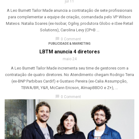
jul 11
A Leo Burnett Tailor Made anuncia a contratação de sete profissionais
para complementar a equipe de criação, comandada pelo VP Wilson
Mateos. Natalia Soares (ex-Isobar, Ogilvy, produtora Globo e iSee Retail
Solutions), Carolina Levy (CP+B ...
chat_bubble
0 Comment
PUBLICIDADE & MARKETING
LBTM anuncia 4 diretores
maio 24
A Leo Burnett Tailor Made incrementa seu time de gestores com a
contratação de quatro diretores. No Atendimento chegam Rodrigo Terra
(ex-BNP Parbibas Cardif) e Gustavo Pereira (ex-Calia Assumpção,
TBWA/BR, Y&R, McCann Ericson, AlmapBBDO e Z+), ...
chat_bubble
0 Comment