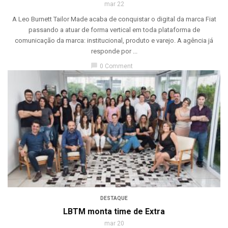
mar 22
A Leo Burnett Tailor Made acaba de conquistar o digital da marca Fiat
passando a atuar de forma vertical em toda plataforma de
comunicação da marca: institucional, produto e varejo. A agência já
responde por ...
chat_bubble
0 Comment
DESTAQUE
LBTM monta time de Extra
mar 20