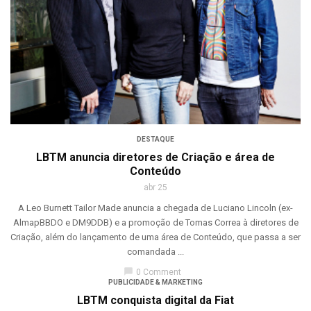
DESTAQUE
LBTM anuncia diretores de Criação e área de
Conteúdo
abr 25
A Leo Burnett Tailor Made anuncia a chegada de Luciano Lincoln (ex-
AlmapBBDO e DM9DDB) e a promoção de Tomas Correa à diretores de
Criação, além do lançamento de uma área de Conteúdo, que passa a ser
comandada ...
chat_bubble
0 Comment
PUBLICIDADE & MARKETING
LBTM conquista digital da Fiat