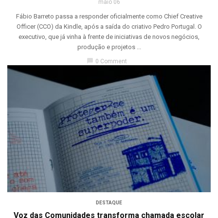
maio 06
Fábio Barreto passa a responder oficialmente como Chief Creative
Officer (CCO) da Kindle, após a saída do criativo Pedro Portugal. O
executivo, que já vinha à frente de iniciativas de novos negócios,
produção e projetos ...
chat_bubble
0 Comment
DESTAQUE
Voz das Comunidades transforma chamada escolar