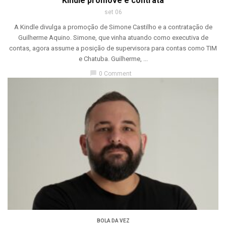
Kindle promove e contrata
set 06
A Kindle divulga a promoção de Simone Castilho e a contratação de
Guilherme Aquino. Simone, que vinha atuando como executiva de
contas, agora assume a posição de supervisora para contas como TIM
e Chatuba. Guilherme, ...
chat_bubble
0 Comment
BOLA DA VEZ