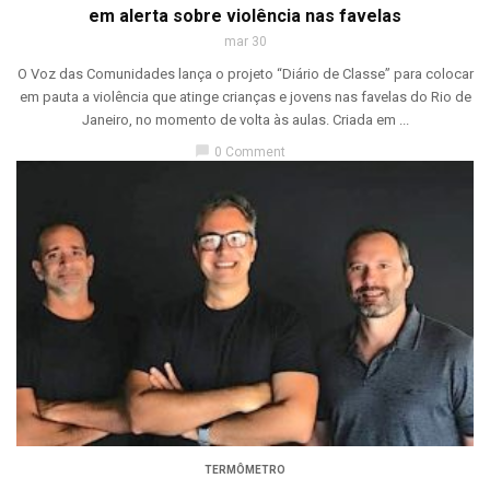
em alerta sobre violência nas favelas
mar 30
O Voz das Comunidades lança o projeto “Diário de Classe” para colocar
em pauta a violência que atinge crianças e jovens nas favelas do Rio de
Janeiro, no momento de volta às aulas. Criada em ...
chat_bubble
0 Comment
TERMÔMETRO