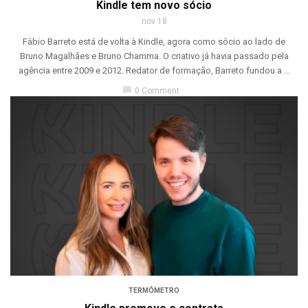
Kindle tem novo sócio
nov 18
Fábio Barreto está de volta à Kindle, agora como sócio ao lado de
Bruno Magalhães e Bruno Chamma. O criativo já havia passado pela
agência entre 2009 e 2012. Redator de formação, Barreto fundou a ...
chat_bubble
0 Comment
TERMÔMETRO