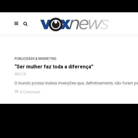
PUBLICIDADE & MARKETING
“Ser mulher faz toda a diferença”
dez 16
O mundo possui muitas invenções que, definitivamente, não foram pe
chat_bubble
0 Comment