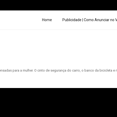
Home
Publicidade | Como Anunciar no
nsadas para a mulher. O cinto de segurança do carro, o banco da bicicleta e