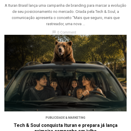
A Ituran Brasil lança uma campanha de branding para marcar a evolução
de seu posicionamento no mercado. Criada pela Tech & Soul, a
comunicação apresenta o conceito “Mais que seguro, mais que
rastreador, uma nova ...
chat_bubble
0 Comment
PUBLICIDADE & MARKETING
Tech & Soul conquista Ituran e prepara já lança