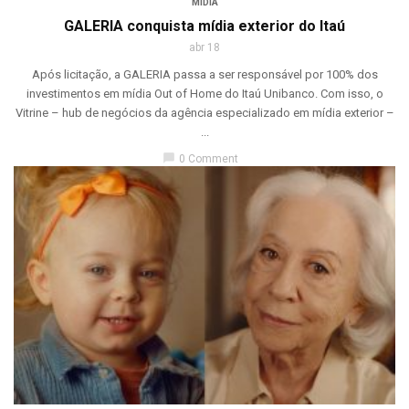
MÍDIA
GALERIA conquista mídia exterior do Itaú
abr 18
Após licitação, a GALERIA passa a ser responsável por 100% dos
investimentos em mídia Out of Home do Itaú Unibanco. Com isso, o
Vitrine – hub de negócios da agência especializado em mídia exterior –
...
chat_bubble
0 Comment