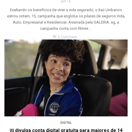
jun 16
Exaltando os benefícios de viver a vida segurado, o Itaú Unibanco
estrou ontem, 15, campanha que engloba os pilares de seguros Vida,
Auto, Empresarial e Residencial. Assinada pela GALERIA. ag, a
campanha conta com filmes ...
chat_bubble
0 Comment
DIGITAL
iti divulga conta digital gratuita para maiores de 14