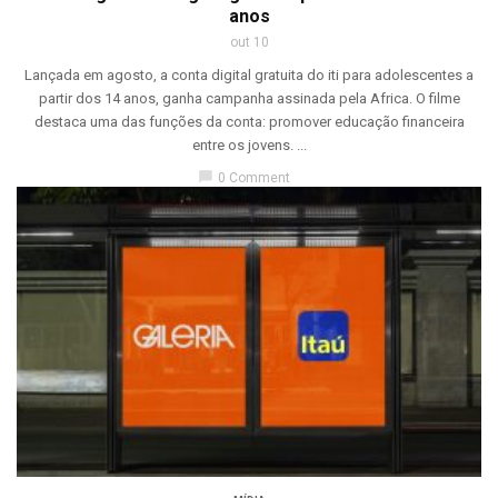
anos
out 10
Lançada em agosto, a conta digital gratuita do iti para adolescentes a
partir dos 14 anos, ganha campanha assinada pela Africa. O filme
destaca uma das funções da conta: promover educação financeira
entre os jovens. ...
chat_bubble
0 Comment