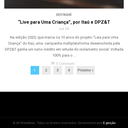
DESTAQUE
“Live para Uma Criança”, por Itaú e DPZ&T
out 09
Na edição 2020, que marca os 10 anos do projeto “Leia para Uma
Criança” do Itaú, uma campanha multiplataforma desenvolvida pela
DPZ&T ganha um rumo inédito em virtude do isolamento social. Voltada
100% para o ...
chat_bubble
0 Comment
1
2
3
4
Próximo »
© 2018 VoxNews. Todos os direitos reservados. Desenvolvido pela
E-gnição