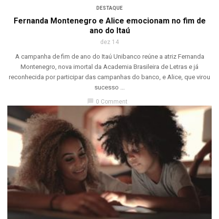
DESTAQUE
Fernanda Montenegro e Alice emocionam no fim de
ano do Itaú
dez 14
A campanha de fim de ano do Itaú Unibanco reúne a atriz Fernanda
Montenegro, nova imortal da Academia Brasileira de Letras e já
reconhecida por participar das campanhas do banco, e Alice, que virou
sucesso ...
chat_bubble
0 Comment