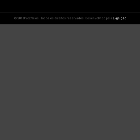
© 2018 VoxNews. Todos os direitos reservados. Desenvolvido pela
E-gnição