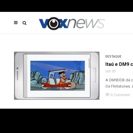
DESTAQUE
Itaú e DM9 
out 05
A DM9DDB dá co
Os Flintstones.
chat_bubble
0 Comment