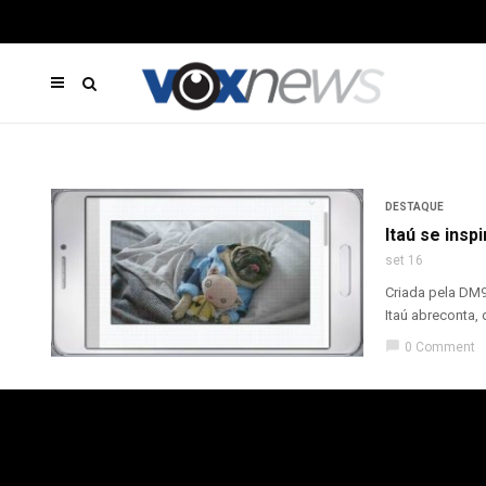
DESTAQUE
Itaú se insp
set 16
Criada pela DM9
Itaú abreconta, 
chat_bubble
0 Comment