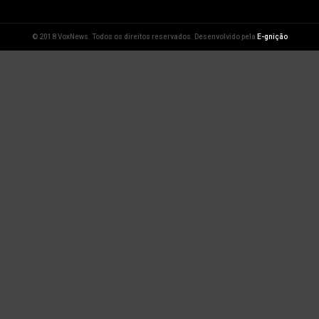
© 2018 VoxNews. Todos os direitos reservados. Desenvolvido pela
E-gnição