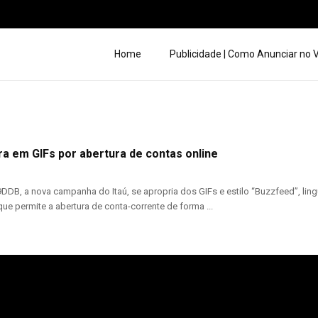
Home
Publicidade | Como Anunciar no
ira em GIFs por abertura de contas online
DDB, a nova campanha do Itaú, se apropria dos GIFs e estilo “Buzzfeed”, lin
que permite a abertura de conta-corrente de forma ...