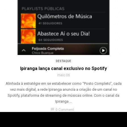
DESTAQUE
Ipiranga lança canal exclusivo no Spotify
maio 06
Alinhada à estratégie em se estabelecer como “Posto Completo”, cada
vez mais digital, a rede Ipiranga anuncia a criação de um canal no
Spotify, plataforma de streaming de músicas online. Com o canal da
Ipiranga ...
chat_bubble
0 Comment