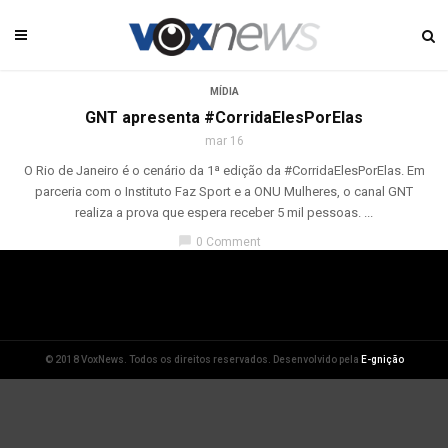
MÍDIA
GNT apresenta #CorridaElesPorElas
mar 16
O Rio de Janeiro é o cenário da 1ª edição da #CorridaElesPorElas. Em
parceria com o Instituto Faz Sport e a ONU Mulheres, o canal GNT
realiza a prova que espera receber 5 mil pessoas. ...
chat_bubble
0 Comment
© 2018 VoxNews. Todos os direitos reservados. Desenvolvido pela
E-gnição