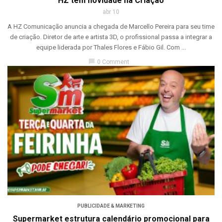
HZ tem novidade na Criação
abr 10
A HZ Comunicação anuncia a chegada de Marcello Pereira para seu time
de criação. Diretor de arte e artista 3D, o profissional passa a integrar a
equipe liderada por Thales Flores e Fábio Gil. Com ...
chat_bubble
0 Comment
PUBLICIDADE & MARKETING
Supermarket estrutura calendário promocional para