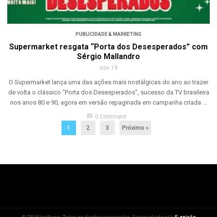
PUBLICIDADE & MARKETING
Supermarket resgata “Porta dos Desesperados” com
Sérgio Mallandro
nov 19
O Supermarket lança uma das ações mais nostálgicas do ano ao trazer
de volta o clássico “Porta dos Desesperados”, sucesso da TV brasileira
nos anos 80 e 90, agora em versão repaginada em campanha criada ...
chat_bubble
0 Comment
1
2
3
Próximo »