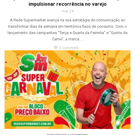
impulsionar recorrência no varejo
mar 24
A Rede Supermarket avança na sua estratégia de comunicação ao
transformar dias da semana em territórios fixos de consumo. Com o
lançamento das campanhas “Terça e Quarta da Feirinha” e “Quinta da
Carne”, a marca ...
chat_bubble
0 Comment