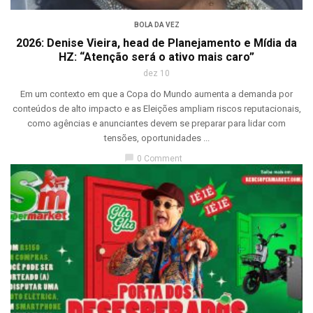
BOLA DA VEZ
2026: Denise Vieira, head de Planejamento e Mídia da
HZ: “Atenção será o ativo mais caro”
dez 10
Em um contexto em que a Copa do Mundo aumenta a demanda por
conteúdos de alto impacto e as Eleições ampliam riscos reputacionais,
como agências e anunciantes devem se preparar para lidar com
tensões, oportunidades ...
chat_bubble
0 Comment