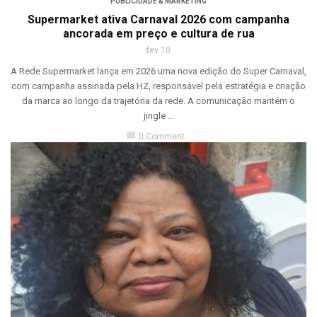
PUBLICIDADE & MARKETING
Supermarket ativa Carnaval 2026 com campanha
ancorada em preço e cultura de rua
fev 10
A Rede Supermarket lança em 2026 uma nova edição do Super Carnaval,
com campanha assinada pela HZ, responsável pela estratégia e criação
da marca ao longo da trajetória da rede. A comunicação mantém o
jingle ...
chat_bubble
0 Comment