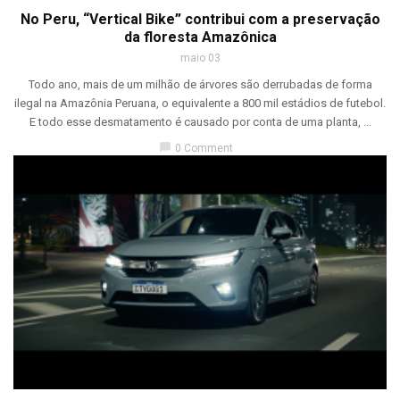
No Peru, “Vertical Bike” contribui com a preservação
da floresta Amazônica
maio 03
Todo ano, mais de um milhão de árvores são derrubadas de forma
ilegal na Amazônia Peruana, o equivalente a 800 mil estádios de futebol.
E todo esse desmatamento é causado por conta de uma planta, ...
chat_bubble
0 Comment