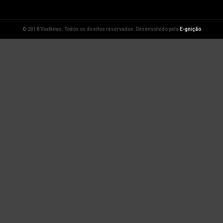
© 2018 VoxNews. Todos os direitos reservados. Desenvolvido pela
E-gnição