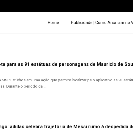
Home
Publicidade | Como Anunciar no
ota para as 91 estátuas de personagens de Mauricio de So
 MSP Estúdios em uma ação que permite localizar pelo aplicativo as 91 es
a. Durante o período da ...
ango: adidas celebra trajetória de Messi rumo à despedida 