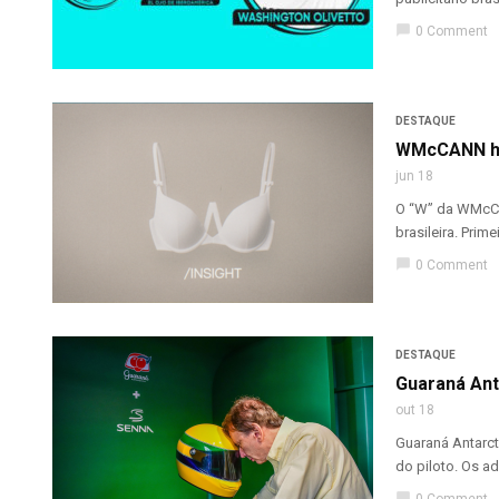
chat_bubble
0 Comment
DESTAQUE
WMcCANN hom
jun 18
O “W” da WMcCA
brasileira. Prim
chat_bubble
0 Comment
DESTAQUE
Guaraná Ant
out 18
Guaraná Antarct
do piloto. Os a
chat_bubble