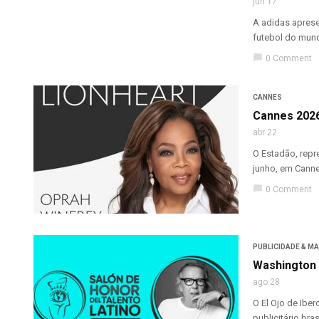
jun 17
A adidas aprese
futebol do mundo
chat_bubble
0 Comment
CANNES
Cannes 2026
abr 22
O Estadão, repr
junho, em Cannes
chat_bubble
0 Comment
PUBLICIDADE & M
Washington 
ago 28
O El Ojo de Ibe
publicitário bras