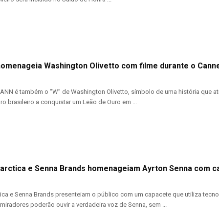
enageia Washington Olivetto com filme durante o Canne
NN é também o “W” de Washington Olivetto, símbolo de uma história que at
eiro brasileiro a conquistar um Leão de Ouro em ...
arctica e Senna Brands homenageiam Ayrton Senna com c
ica e Senna Brands presenteiam o público com um capacete que utiliza tecnol
dmiradores poderão ouvir a verdadeira voz de Senna, sem ...