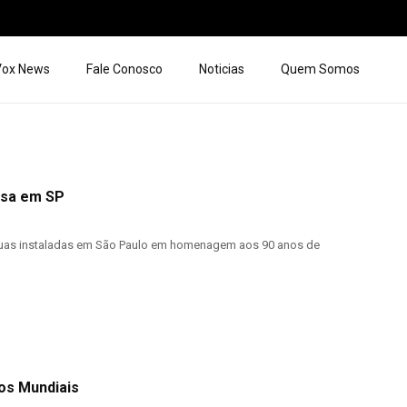
 Vox News
Fale Conosco
Noticias
Quem Somos
usa em SP
tátuas instaladas em São Paulo em homenagem aos 90 anos de
dos Mundiais