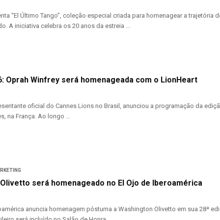
nta “El Último Tango”, coleção especial criada para homenagear a trajetória d
. A iniciativa celebra os 20 anos da estreia ...
: Oprah Winfrey será homenageada com o LionHeart
esentante oficial do Cannes Lions no Brasil, anunciou a programação da edição
, na França. Ao longo ...
ARKETING
Olivetto será homenageado no El Ojo de Iberoamérica
roamérica anuncia homenagem póstuma a Washington Olivetto em sua 28ª edi
ileiro será incluído no Salão de Honra ...