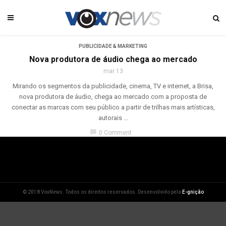
PUBLICIDADE & MARKETING
Nova produtora de áudio chega ao mercado
mar 13
Mirando os segmentos da publicidade, cinema, TV e internet, a Brisa,
nova produtora de áudio, chega ao mercado com a proposta de
conectar as marcas com seu público a partir de trilhas mais artísticas,
autorais ...
chat_bubble
0 Comment
© 2018 VoxNews. Todos os direitos reservados. Desenvolvido pela
E-gnição