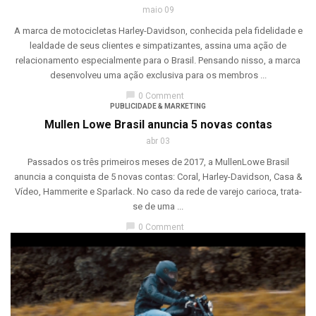
maio 09
A marca de motocicletas Harley-Davidson, conhecida pela fidelidade e
lealdade de seus clientes e simpatizantes, assina uma ação de
relacionamento especialmente para o Brasil. Pensando nisso, a marca
desenvolveu uma ação exclusiva para os membros ...
chat_bubble
0 Comment
PUBLICIDADE & MARKETING
Mullen Lowe Brasil anuncia 5 novas contas
abr 03
Passados os três primeiros meses de 2017, a MullenLowe Brasil
anuncia a conquista de 5 novas contas: Coral, Harley-Davidson, Casa &
Vídeo, Hammerite e Sparlack. No caso da rede de varejo carioca, trata-
se de uma ...
chat_bubble
0 Comment