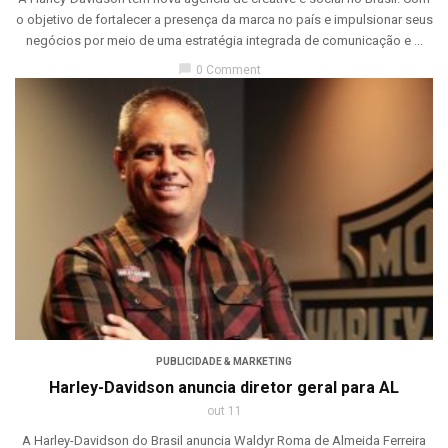
o objetivo de fortalecer a presença da marca no país e impulsionar seus
negócios por meio de uma estratégia integrada de comunicação e ...
chat_bubble
0 Comment
PUBLICIDADE & MARKETING
Harley-Davidson anuncia diretor geral para AL
out 11
A Harley-Davidson do Brasil anuncia Waldyr Roma de Almeida Ferreira