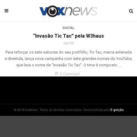
DIGITAL
“Invasão Tic Tac” pela W3haus
out 06
Para reforçar os sete sabores do seu portfólio, Tic Tac, marca antenada
e divertida, lança nova campanha com sete grandes nomes do YouTube,
que leva o nome de “Invasão Tic Tac”. O time é composto ...
chat_bubble
0 Comment
© 2018 VoxNews. Todos os direitos reservados. Desenvolvido pela
E-gnição