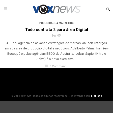
PUBLICIDADE & MARKETING
Tudo contrata 2 para área Digital
fev 05
A Tudo, agência de ativação estratégica de marcas, anuncia reforços
em sua área de produção digital e negócios. Adalberto Palmanhani (ex-
Buscapé e pelas agências BBDO da Austrália, Isobar, SapientNitro e
Salve) é o novo executivo ...
chat_bubble
0 Comment
© 2018 VoxNews. Todos os direitos reservados. Desenvolvido pela
E-gnição