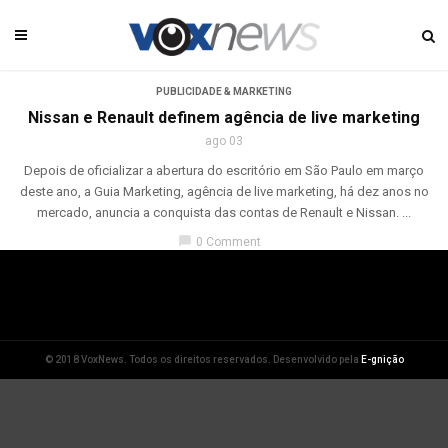
PUBLICIDADE & MARKETING
Nissan e Renault definem agência de live marketing
ago 03
Depois de oficializar a abertura do escritório em São Paulo em março
deste ano, a Guia Marketing, agência de live marketing, há dez anos no
mercado, anuncia a conquista das contas de Renault e Nissan. ...
chat_bubble
0 Comment
© 2018 VoxNews. Todos os direitos reservados. Desenvolvido pela
E-gnição