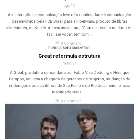
ago 10
As ilustrações e comunicação leve dão continuidade à comunicação
desenvolvida pela FCB Brasil para a FiberMais, produto de fibras
alimentares, da Nestlé. A nova assinatura, “Com o intestino no ritmo é +
fácil ser você”, tem tom ...
chat_bubble
0 Comment
PUBLICIDADE & MARKETING
Great reformula estrutura
maio 24
A Great, produtora comandada por Fabio Visa Dedding e Henrique
Campos, anuncia a chegada de gerentes de projetos, mudanças de
endereços dos escritórios de São Paulo e do Rio de Janeiro, e nova
identidade visual. ...
chat_bubble
0 Comment