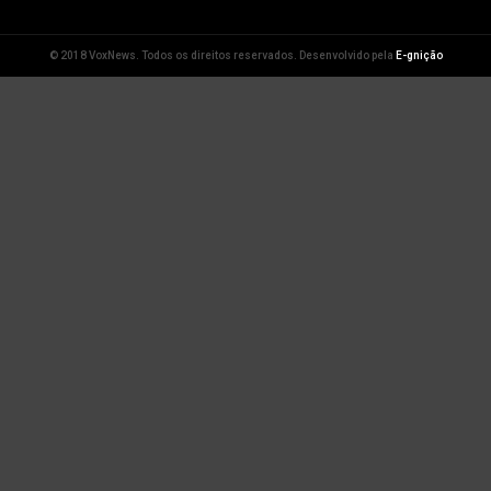
© 2018 VoxNews. Todos os direitos reservados. Desenvolvido pela
E-gnição