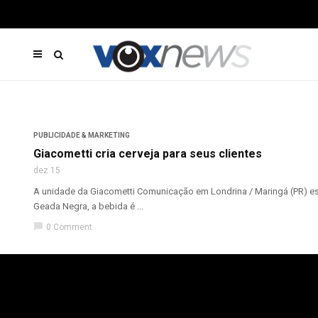
PUBLICIDADE & MARKETING
Giacometti cria cerveja para seus clientes
dez 15
A unidade da Giacometti Comunicação em Londrina / Maringá (PR) est
Geada Negra, a bebida é ...
chat_bubble
0 Comment