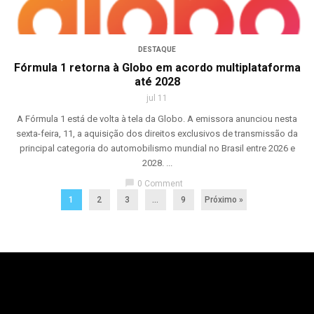
DESTAQUE
Fórmula 1 retorna à Globo em acordo multiplataforma
até 2028
jul 11
A Fórmula 1 está de volta à tela da Globo. A emissora anunciou nesta
sexta-feira, 11, a aquisição dos direitos exclusivos de transmissão da
principal categoria do automobilismo mundial no Brasil entre 2026 e
2028. ...
chat_bubble
0 Comment
1
2
3
…
9
Próximo »