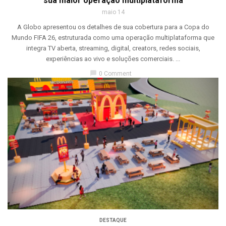
sua maior operação multiplataforma
maio 14
A Globo apresentou os detalhes de sua cobertura para a Copa do
Mundo FIFA 26, estruturada como uma operação multiplataforma que
integra TV aberta, streaming, digital, creators, redes sociais,
experiências ao vivo e soluções comerciais. ...
chat_bubble
0 Comment
DESTAQUE