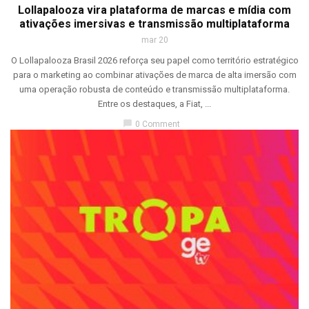
Lollapalooza vira plataforma de marcas e mídia com
ativações imersivas e transmissão multiplataforma
mar 20
O Lollapalooza Brasil 2026 reforça seu papel como território estratégico
para o marketing ao combinar ativações de marca de alta imersão com
uma operação robusta de conteúdo e transmissão multiplataforma.
Entre os destaques, a Fiat, ...
chat_bubble
0 Comment