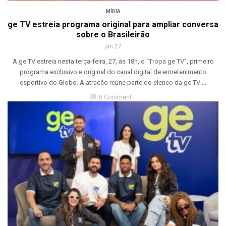
MÍDIA
ge TV estreia programa original para ampliar conversa
sobre o Brasileirão
jan 27
A ge TV estreia nesta terça-feira, 27, às 18h, o “Tropa ge TV”, primeiro
programa exclusivo e original do canal digital de entretenimento
esportivo do Globo. A atração reúne parte do elenco da ge TV ...
chat_bubble
0 Comment