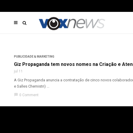
PUBLICIDADE & MARKETING
Giz Propaganda tem novos nomes na Criação e Ate
jul 11
A Giz Propaganda anuncia a contratação de cinco novos colaboradore
e Salles Chemistri) ...
chat_bubble
0 Comment