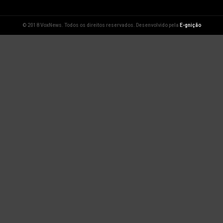
© 2018 VoxNews. Todos os direitos reservados. Desenvolvido pela
E-gnição