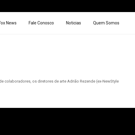
 Vox News
Fale Conosco
Noticias
Quem Somos
e colaboradores, os diretores de arte Adrião Rezende (ex-NewStyle