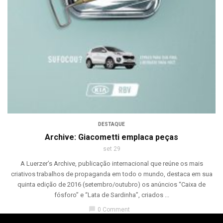
DESTAQUE
Archive: Giacometti emplaca peças
set 29
A Luerzer’s Archive, publicação internacional que reúne os mais
criativos trabalhos de propaganda em todo o mundo, destaca em sua
quinta edição de 2016 (setembro/outubro) os anúncios “Caixa de
fósforo” e “Lata de Sardinha”, criados ...
chat_bubble
0 Comment