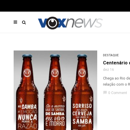
DESTAQUE
Centenário 
dez 16
Chega ao Rio de
relação com o Ri
chat_bubble
0 Comment