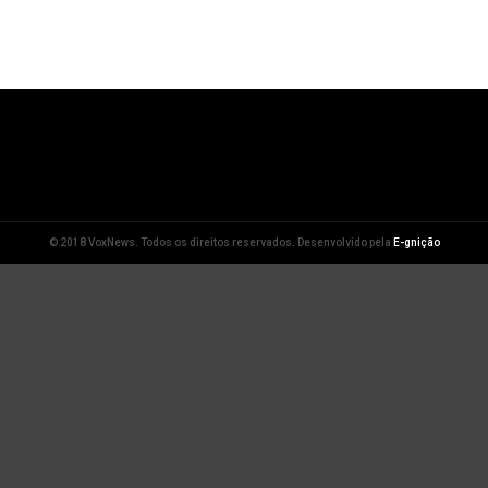
© 2018 VoxNews. Todos os direitos reservados. Desenvolvido pela
E-gnição