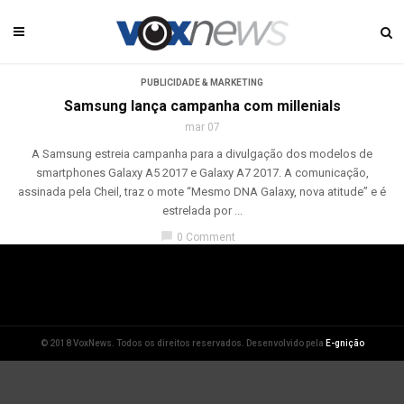
PUBLICIDADE & MARKETING
Samsung lança campanha com millenials
mar 07
A Samsung estreia campanha para a divulgação dos modelos de
smartphones Galaxy A5 2017 e Galaxy A7 2017. A comunicação,
assinada pela Cheil, traz o mote “Mesmo DNA Galaxy, nova atitude” e é
estrelada por ...
chat_bubble
0 Comment
© 2018 VoxNews. Todos os direitos reservados. Desenvolvido pela
E-gnição