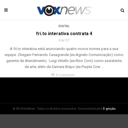
DIGITAL
fri.to interativa contrata 4
mar 07
A fri.to interativa está anunciando quatro novos nomes para a sua
equipe. Chegam Fernando Casagrande (ex-Agnelo Comunicação) como
gerente de Atendimento; Luigi Vitiello (ex-Rino Com) como assistente
de arte; além de Samara Bispo (ex-Purple Cow ...
chat_bubble
0 Comment
© 2018 VoxNews. Todos os direitos reservados. Desenvolvido pela
E-gnição