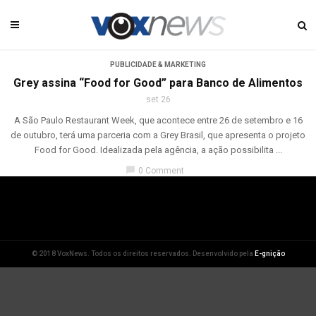
PUBLICIDADE & MARKETING
Grey assina “Food for Good” para Banco de Alimentos
set 26
A São Paulo Restaurant Week, que acontece entre 26 de setembro e 16
de outubro, terá uma parceria com a Grey Brasil, que apresenta o projeto
Food for Good. Idealizada pela agência, a ação possibilita ...
chat_bubble
0 Comment
© 2018 VoxNews. Todos os direitos reservados. Desenvolvido pela
E-gnição