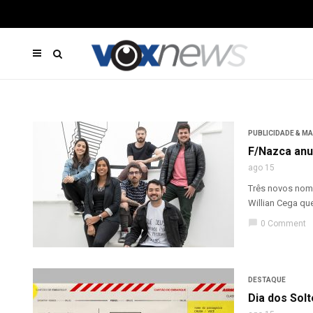
PUBLICIDADE & M
F/Nazca anu
ago 15
Três novos nome
Willian Cega que
chat_bubble
0 Comment
DESTAQUE
Dia dos Solt