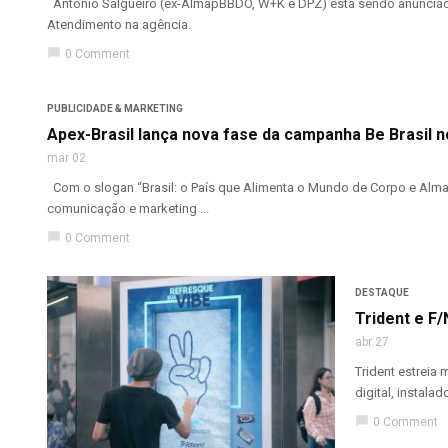
Antonio Salgueiro (ex-AlmapBBDO, W+K e DPZ) está sendo anunciado 
Atendimento na agência.
chat_bubble
0 Comment
PUBLICIDADE & MARKETING
Apex-Brasil lança nova fase da campanha Be Brasil 
mar 02
Com o slogan “Brasil: o País que Alimenta o Mundo de Corpo e Alma”
comunicação e marketing ...
chat_bubble
0 Comment
DESTAQUE
Trident e F/
abr 27
Trident estreia 
digital, instala
chat_bubble
0 Comment