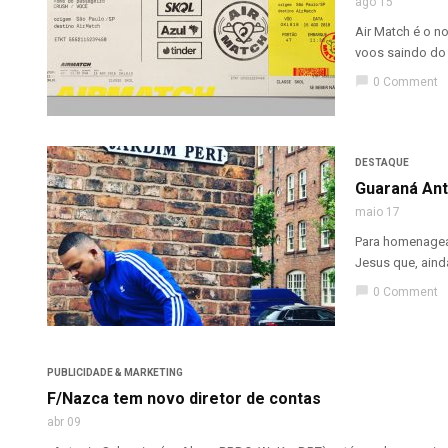
ago 15
Air Match é o n
voos saindo do 
chat_bubble
0 Comment
DESTAQUE
Guaraná Ant
maio 17
Para homenagear
Jesus que, ainda
chat_bubble
0 Comment
PUBLICIDADE & MARKETING
F/Nazca tem novo diretor de contas
abr 09