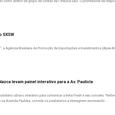
como diretor de grupo de contas da F/Nazca S&S. O profissional vai respond
no SXSW
, a Agência Brasileira de Promoção de Exportações e Investimentos (Apex-Br
Nazca levam painel interativo para a Av. Paulista
mobiliário urbano interativo para comunicar a linha Fresh e seu conceito “Ref
do na Avenida Paulista, convida os paulistanos a interagirem escrevendo ...