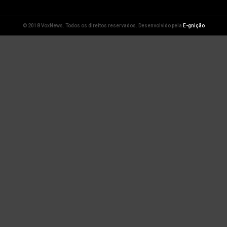
© 2018 VoxNews. Todos os direitos reservados. Desenvolvido pela
E-gnição