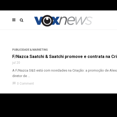
PUBLICIDADE & MARKETING
F/Nazca Saatchi & Saatchi promove e contrata na Cr
jul 20
A F/Nazca S&S está com novidades na Criação: a promoção de Alexan
diretor de ...
chat_bubble
0 Comment