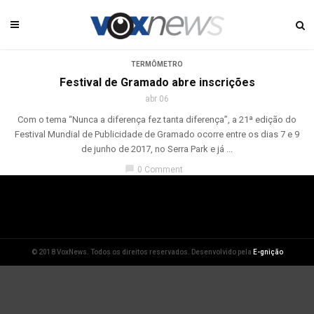
TERMÔMETRO
Festival de Gramado abre inscrições
abr 06
Com o tema “Nunca a diferença fez tanta diferença”, a 21ª edição do
Festival Mundial de Publicidade de Gramado ocorre entre os dias 7 e 9
de junho de 2017, no Serra Park e já ...
chat_bubble
0 Comment
© 2018 VoxNews. Todos os direitos reservados. Desenvolvido pela
E-gnição