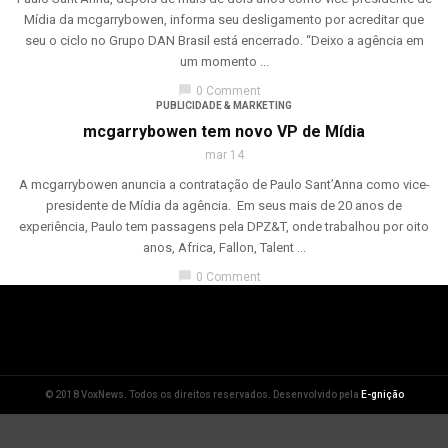
Mídia da mcgarrybowen, informa seu desligamento por acreditar que
seu o ciclo no Grupo DAN Brasil está encerrado. “Deixo a agência em
um momento ...
chat_bubble
0 Comment
PUBLICIDADE & MARKETING
mcgarrybowen tem novo VP de Mídia
mar 14
A mcgarrybowen anuncia a contratação de Paulo Sant’Anna como vice-
presidente de Mídia da agência. Em seus mais de 20 anos de
experiência, Paulo tem passagens pela DPZ&T, onde trabalhou por oito
anos, Africa, Fallon, Talent ...
chat_bubble
0 Comment
© 2018 VoxNews. Todos os direitos reservados. Desenvolvido pela
E-gnição