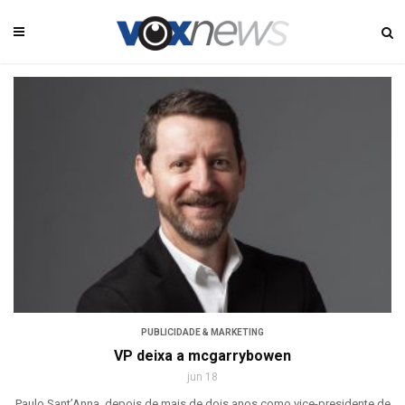
PUBLICIDADE & MARKETING
VP deixa a mcgarrybowen
jun 18
Paulo Sant’Anna, depois de mais de dois anos como vice-presidente de